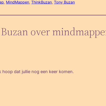
ap
, 
MindMappen
, 
ThinkBuzan
, 
Tony Buzan
y Buzan over mindmappen 
Ik hoop dat jullie nog een keer komen.