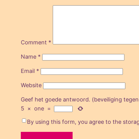
Comment
*
Name
*
Email
*
Website
Geef het goede antwoord. (beveiliging tege
5
×
one
=
By using this form, you agree to the stora