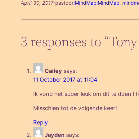
April 30, 2017
rpastoor
iMindMap
iMindMap
, 
mindm
3 responses to “Ton
Cailey
says:
11 October 2017 at 11:04
Ik vond het super leuk om dit te doen ! 
Misschien tot de volgende keer!
Reply
Jayden
says: