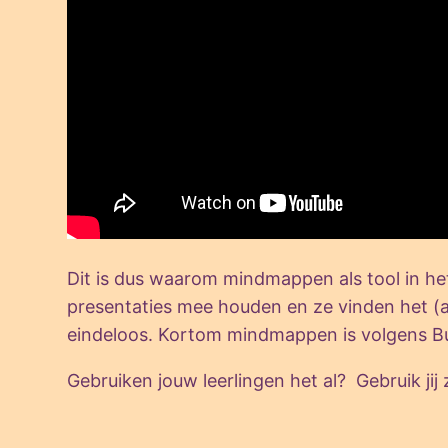
Dit is dus waarom mindmappen als tool in he
presentaties mee houden en ze vinden het (
eindeloos. Kortom mindmappen is volgens Buz
Gebruiken jouw leerlingen het al? Gebruik ji