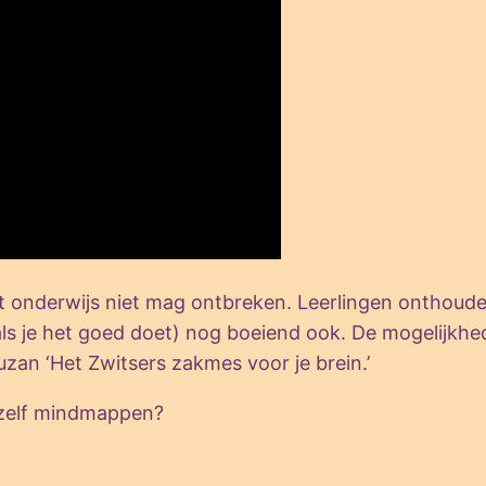
t onderwijs niet mag ontbreken. Leerlingen onthoude
als je het goed doet) nog boeiend ook. De mogelijk
an ‘Het Zwitsers zakmes voor je brein.’
j zelf mindmappen?