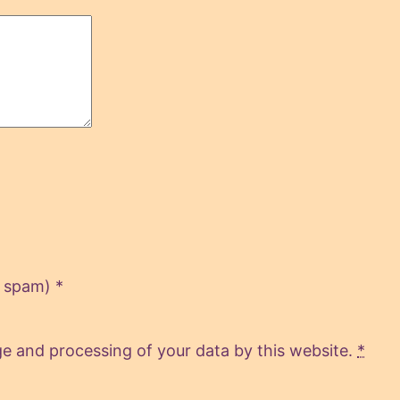
n spam)
*
ge and processing of your data by this website.
*