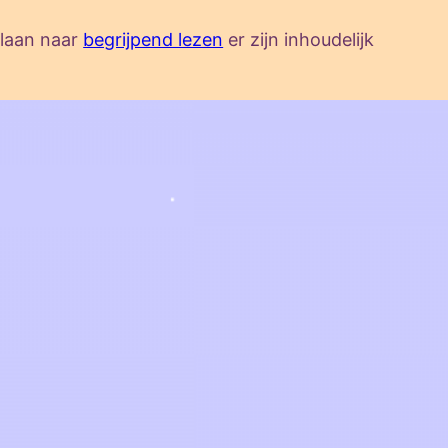
slaan naar
begrijpend lezen
er zijn inhoudelijk