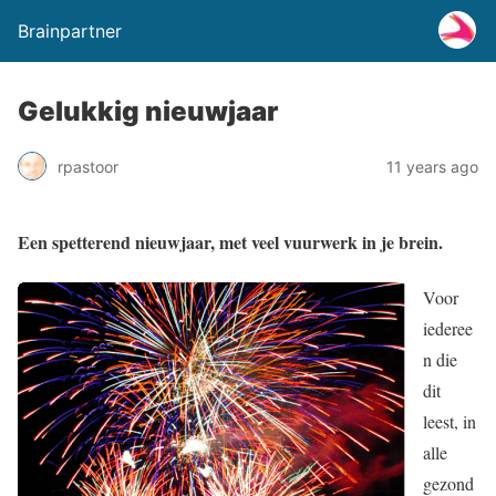
Brainpartner
Gelukkig nieuwjaar
rpastoor
11 years ago
Een spetterend nieuwjaar, met veel vuurwerk in je brein.
Voor
iederee
n die
dit
leest, in
alle
gezond