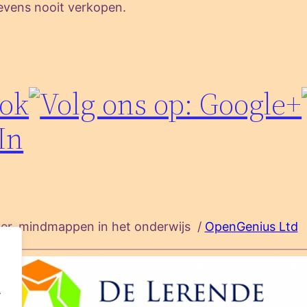
evens nooit verkopen.
er, mindmappen in het onderwijs /
OpenGenius Ltd
A
.
.