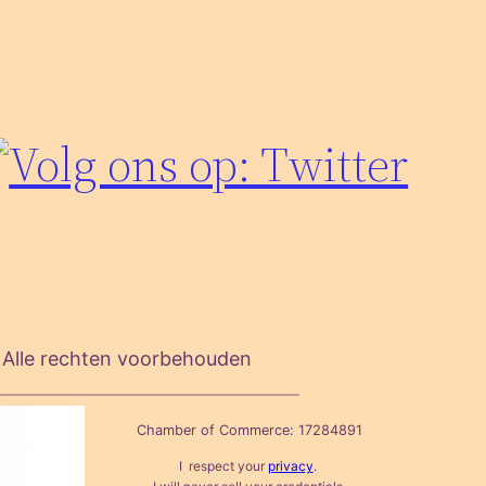
lle rechten voorbehouden
Chamber of Commerce: 17284891
I respect your
privacy
. ​